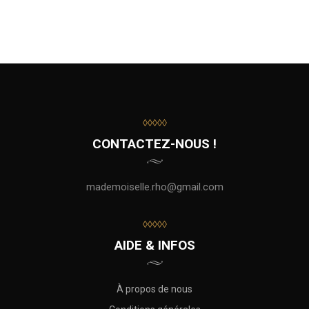
◊◊◊◊◊
CONTACTEZ-NOUS !
mademoiselle.rho@gmail.com
◊◊◊◊◊
AIDE & INFOS
À propos de nous