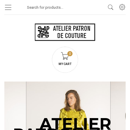
Products
search
0
MY CART
ATELIER