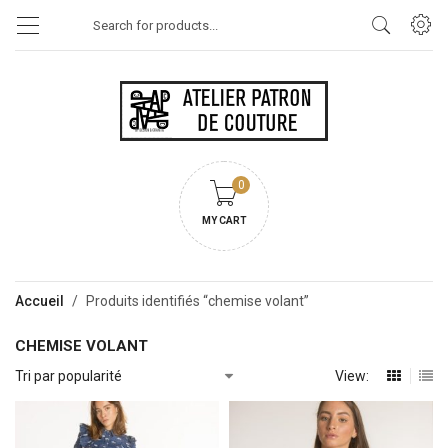
Products
search
0
MY CART
Accueil
/
Produits identifiés “chemise volant”
CHEMISE VOLANT
View: