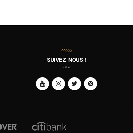
◊◊◊◊◊
SUIVEZ-NOUS !