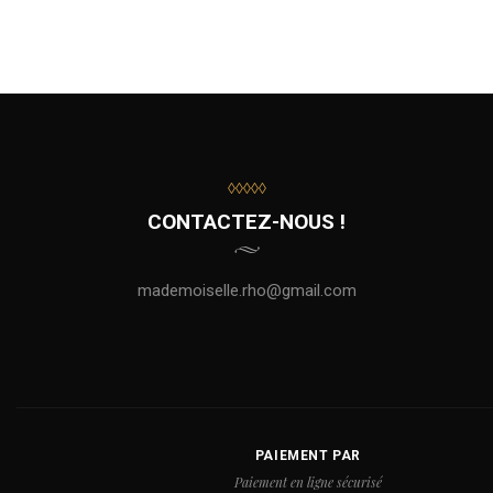
◊◊◊◊◊
CONTACTEZ-NOUS !
mademoiselle.rho@gmail.com
PAIEMENT PAR
Paiement en ligne sécurisé