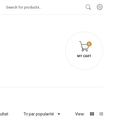
Products
search
0
MY CART
sultat
Tri par popularité
View: