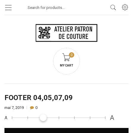
Products
search
0
MY CART
FOOTER 04,05,07,09
mai 7, 2019
0
A
A