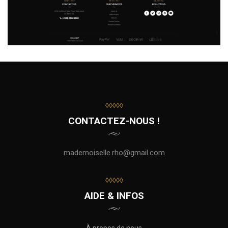
◊◊◊◊◊
CONTACTEZ-NOUS !
mademoiselle.rho@gmail.com
◊◊◊◊◊
AIDE & INFOS
À propos de nous