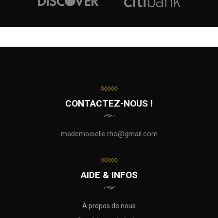
◊◊◊◊◊
CONTACTEZ-NOUS !
mademoiselle.rho@gmail.com
◊◊◊◊◊
AIDE & INFOS
À propos de nous