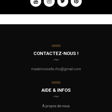
◊◊◊◊◊
CONTACTEZ-NOUS !
mademoiselle.rho@gmail.com
◊◊◊◊◊
AIDE & INFOS
À propos de nous