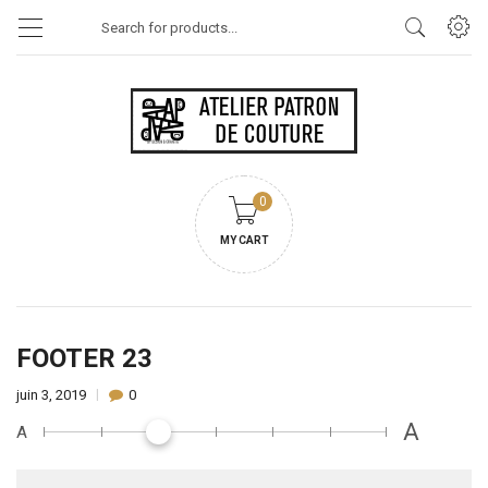
Products
search
0
MY CART
FOOTER 23
juin 3, 2019
0
A
A