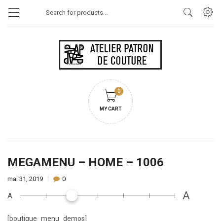
Products
search
0
MY CART
MEGAMENU – HOME – 1006
mai 31, 2019
0
A
A
[boutique_menu_demos]