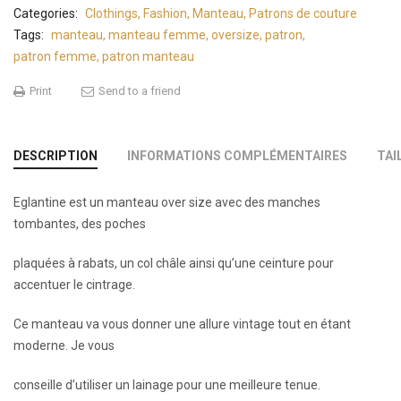
Categories:
Clothings
,
Fashion
,
Manteau
,
Patrons de couture
Tags:
manteau
,
manteau femme
,
oversize
,
patron
,
patron femme
,
patron manteau
Print
Send to a friend
DESCRIPTION
INFORMATIONS COMPLÉMENTAIRES
TAI
Eglantine est un manteau over size avec des manches
tombantes, des poches
plaquées à rabats, un col châle ainsi qu’une ceinture pour
accentuer le cintrage.
Ce manteau va vous donner une allure vintage tout en étant
moderne. Je vous
conseille d’utiliser un lainage pour une meilleure tenue.