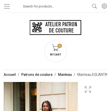
Products
search
0
MY CART
Accueil
/
Patrons de couture
/
Manteau
/
Manteau EGLANTINE